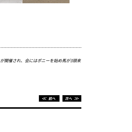
」が開催され、会にはポニーを始め馬が3頭来
＜＜
前へ
次へ
＞＞