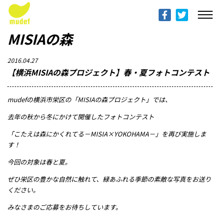
ABOUT mudef（Rhythmedia Foundation）
mudef（リズメディアファンデーション）について
MISIAの森
PROFILES
2016.04.27
団体概要
【横浜MISIAの森プロジェクト】春・夏フォトコンテスト
PROJECTS & ACTITIVIES
mudefの横浜市栄区の「MISIAの森プロジェクト」では、
プロジェクト
去年の秋から冬にかけて開催したフォトコンテスト
DONATION
「こたえは森にかくれてる－MISIA×YOKOHAMA－」を再び実施しま
す！
寄付のご案内
今回の対象は春と夏。
PROGRESS REPORTS
ぜひ栄区の豊かな自然に触れて、緑あふれる季節の素敵な写真をお送り
活動報告
ください。
みなさまのご応募をお待ちしています。
MESSAGE