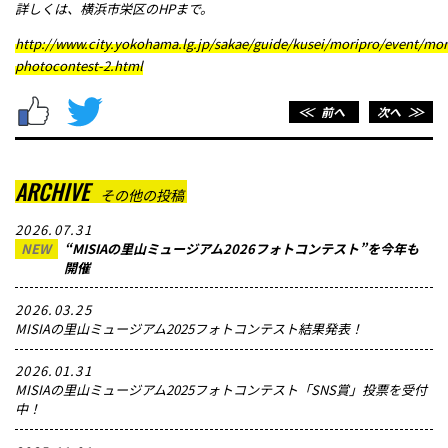
詳しくは、横浜市栄区のHPまで。
メッセージ
http://www.city.yokohama.lg.jp/sakae/guide/kusei/moripro/event/mor
photocontest-2.html
＜＜
前へ
次へ
＞＞
ARCHIVE
その他の投稿
2026.07.31
NEW
“MISIAの里山ミュージアム2026フォトコンテスト”を今年も
開催
2026.03.25
MISIAの里山ミュージアム2025フォトコンテスト結果発表！
2026.01.31
MISIAの里山ミュージアム2025フォトコンテスト「SNS賞」投票を受付
中！