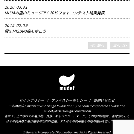
2020.03.31
MISIAの里山ミュージアム2019フォトコンテスト結果発表
2015.02.09
雪のMISIAの森を歩こう
＜＜
前へ
次へ
＞＞
サイトポリシー
プライバシーポリシー
お問い合わせ
一般財団法人mudef (music design foundation） / General Incorporated Foundation
mudef (Music Design Foundation)
当サイト上のすべての著作物、肖像、キャラクター、マーク、その他の情報は、当財団もしく
はその提供者が著作権等の知的財産権、またはその使用権その他の権利を有しております。
© General Incorporated Foundation mudef All Rights Reserved.