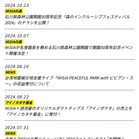
2024.10.23
MISIAの森
石川県森林公園開園50周年記念「森のインクルーシブフェスティバル
2024」のチラシを公開！
2024.10.07
MISIAの森
MISIAが名誉園長を務める石川県森林公園開園で開園50周年記念イベン
ト開催決定！
2024.08.26
NEWS
台湾地震被災地支援ライブ「MISIA PEACEFUL PARK with ビビアン・ス
ー」の収益寄付について
2024.08.22
アイノカタチ基金
MISIA×湖池屋のオリジナルポテトチップス「アイノポテチ」の売上を
「アイノカタチ基金」に寄付！
2024.07.31
NEWS
今年も“MISIAの里山ミュージアム2024フォトコンテスト”を開催！