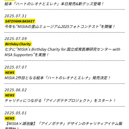
絵本「ハートのレオナとエレナ」本日発売&新グッズ登場！
2025.07.31
SATOYAMA BASKET
今年も“MISIAの里山ミュージアム2025フォトコンテスト”を開催！
2025.07.09
Birthday Charity
七夕に“MISIA’s Birthday Charity for 国立成育医療研究センター with
MSA Supporters”を実施！
2025.07.07
NEWS
MISIA 2作目となる絵本「ハートのレオナとエレナ」発売決定！
2025.06.02
NEWS
チャリティにつながる「アイノポテチプロジェクト」をスタート！
2025.05.01
NEWS
【MISIA×湖池屋】「アイノポテチ」デザインのチャリティアイテム販
売開始！