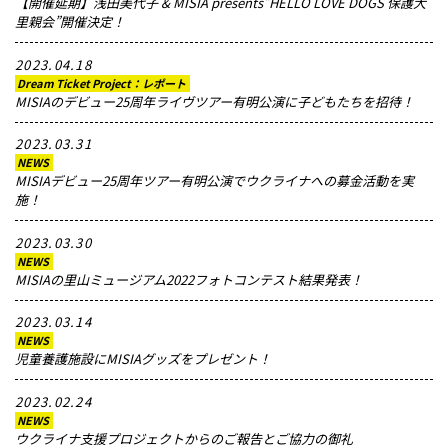
【開催延期】浅田美代子 & MISIA presents”HELLO LOVE DOGS 保護犬
里親会”開催決定！
2023.04.18
Dream Ticket Project：レポート
MISIAのデビュー25周年ライヴツアー有明公演に子どもたちを招待！
2023.03.31
NEWS
MISIAデビュー25周年ツアー有明公演でウクライナへの募金活動を実
施！
2023.03.30
NEWS
MISIAの里山ミュージアム2022フォトコンテスト結果発表！
2023.03.14
NEWS
児童養護施設にMISIAグッズをプレゼント！
2023.02.24
NEWS
ウクライナ支援プロジェクトからのご報告とご協力の御礼