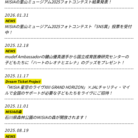
MISIAの里山ミュージアム2025フォトコンテスト結果発表！
メッセージ
2026.01.31
NEWS
MISIAの里山ミュージアム2025フォトコンテスト「SNS賞」投票を受付
中！
2025.12.18
NEWS
mudef Ambassadorの鍵山優真選手から国立成育医療研究センターの
子どもたちに「ハートのレオナとエレナ」のグッズをプレゼント！
2025.11.17
Dream Ticket Project
「MISIA 星空のライヴXIII GRAND HORIZON」×JALチャリティ・マイ
ルで全国のサポートが必要な子どもたちをライヴにご招待！
2025.11.01
MISIAの森
石川県森林公園のMISIAの森が開放されます！
2025.08.19
NEWS