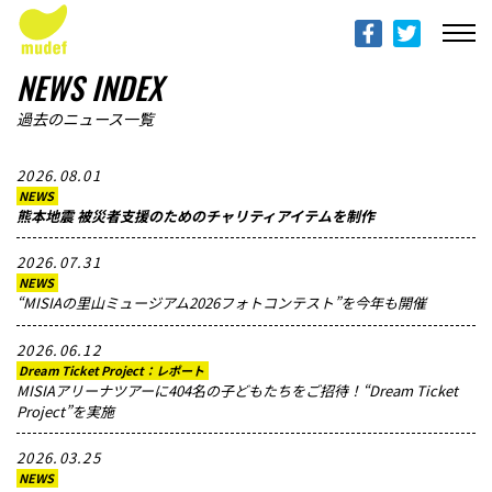
ABOUT mudef（Rhythmedia Foundation）
mudef（リズメディアファンデーション）について
NEWS INDEX
PROFILES
過去のニュース一覧
団体概要
2026.08.01
NEWS
PROJECTS & ACTITIVIES
熊本地震 被災者支援のためのチャリティアイテムを制作
プロジェクト
2026.07.31
NEWS
DONATION
“MISIAの里山ミュージアム2026フォトコンテスト”を今年も開催
寄付のご案内
2026.06.12
Dream Ticket Project：レポート
PROGRESS REPORTS
MISIAアリーナツアーに404名の子どもたちをご招待！“Dream Ticket
Project”を実施
活動報告
2026.03.25
MESSAGE
NEWS