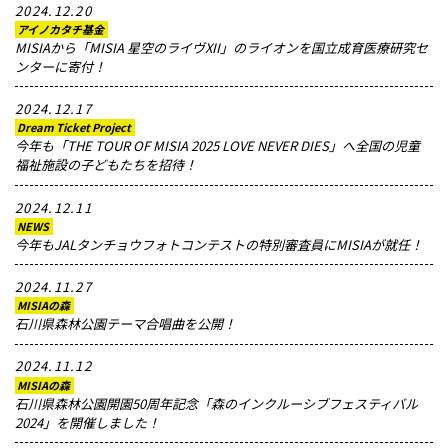
2024.12.20
アイノカタチ基金
MISIAから「MISIA 星空のライヴXII」のライオンを国立成育医療研究セ
ンターに寄付！
2024.12.17
Dream Ticket Project
今年も「THE TOUR OF MISIA 2025 LOVE NEVER DIES」へ全国の児童
福祉施設の子どもたちを招待！
2024.12.11
NEWS
今年もJALタンチョウフォトコンテストの特別審査員にMISIAが就任！
2024.11.27
MISIAの森
石川県森林公園テーマ合唱曲を公開！
2024.11.12
MISIAの森
石川県森林公園開園50周年記念「森のインクルーシブフェスティバル
2024」を開催しました！