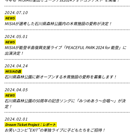
2024.07.10
NEWS
MISIAが選考した石川県森林公園内の木育施設の愛称が決定！
2024.05.01
NEWS
MISIAが能登半島復興支援ライブ「PEACEFUL PARK 2024 for 能登」に
出演決定！
2024.04.24
MISIAの森
石川県森林公園に新オープンする木育施設の愛称を募集します！
2024.04.05
NEWS
石川県森林公園の50周年の記念ソングに「みつめあう〜合唱〜」が決
定！
2024.02.01
Dream Ticket Project：レポート
お笑いコンビ”EXIT”の単独ライブに子どもたちをご招待！