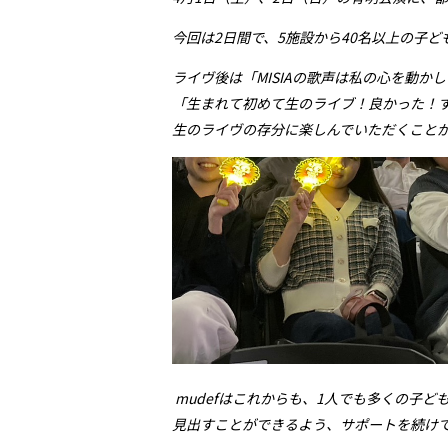
今回は2
日間で、
5
施設から
40
名以上の子ど
ライヴ後は「
MISIA
の歌声は私の心を動かし
「生まれて初めて生のライブ！良かった！
生のライヴの存分に楽しんでいただくこと
mudef
はこれからも、
1
人でも多くの子ど
見出すことができるよう、サポートを続け