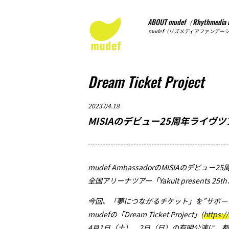
ABOUT mudef（Rhythmedia 
mudef（リズメディアファンデー
Dream Ticket Project
2023.04.18
MISIAのデビュー25周年ライ
mudef Ambassador
の
MISIA
のデビュー
25
全国アリーナツアー「
Yakult presents 25t
今回、「夢につながるチケット」を”サポー
mudef
の「
Dream Ticket Project
」
(
https:/
4
月
1
日（土）、
2
日（日）の有明公演に、都