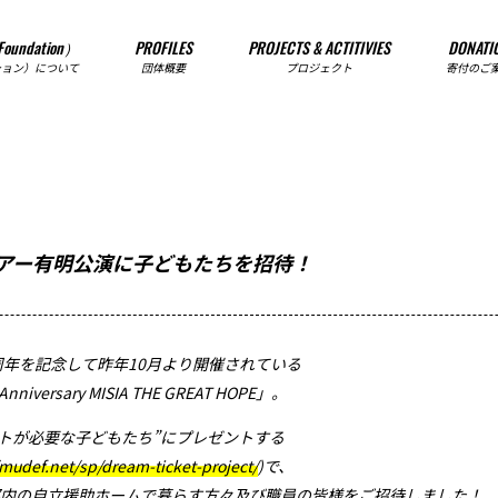
Foundation）
PROFILES
PROJECTS & ACTITIVIES
DONATI
ション）について
団体概要
プロジェクト
寄付のご
ヴツアー有明公演に子どもたちを招待！
周年を記念して昨年
10
月より開催されている
h Anniversary MISIA THE GREAT HOPE
」。
トが必要な子どもたち”にプレゼントする
/mudef.net/sp/dream-ticket-project/
)
で、
内の自立援助ホームで暮らす方々及び職員の皆様をご招待しました！