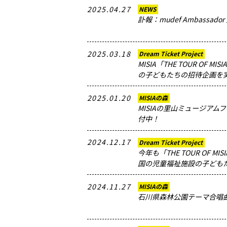
2025.04.27
NEWS
訃報：mudef Ambassad
2025.03.18
Dream Ticket Project
MISIA「THE TOUR OF MISI
の子どもたちの招待企画を
2025.01.20
MISIAの森
MISIAの里山ミュージアム
付中！
2024.12.17
Dream Ticket Project
今年も「THE TOUR OF MISIA
国の児童福祉施設の子ども
2024.11.27
MISIAの森
石川県森林公園テーマ合唱