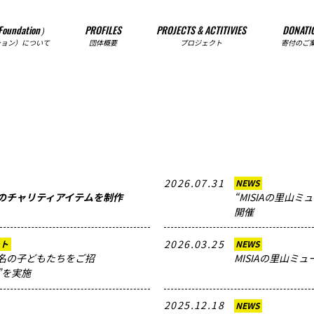
Foundation）
PROFILES
PROJECTS & ACTITIVIES
DONATI
ション）について
団体概要
プロジェクト
寄付のご
2026.07.31
NEWS
のチャリティアイテムを制作
“MISIAの里山
開催
2026.03.25
ート
NEWS
04名の子どもたちをご招
MISIAの里山ミ
ct”を実施
2025.12.18
NEWS