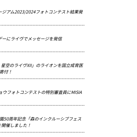
ージアム2023/2024フォトコンテスト結果発
性デーにライヴでメッセージを発信
SIA 星空のライヴXII」のライオンを国立成育医
寄付！
ョウフォトコンテストの特別審査員にMISIA
園50周年記念「森のインクルーシブフェス
」を開催しました！