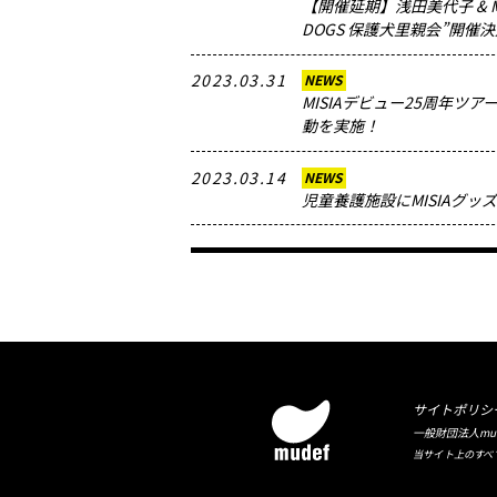
【開催延期】浅田美代子 & MISIA
DOGS 保護犬里親会”開催
2023.03.31
NEWS
MISIAデビュー25周年ツ
動を実施！
2023.03.14
NEWS
児童養護施設にMISIAグッ
サイトポリシ
一般財団法人mudef (m
当サイト上のすべ