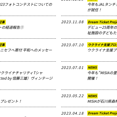
2023フォトコンテストについての
今年もJALタンチ
が就任！
2023.11.08
記事
Dream Ticket Proj
トの経過報告①
デビュー25周年の
祉施設の子どもた
2023.07.10
記事
ウクライナ支援プロ
ユニセフへ寄付 平和へのメッセー
ウクライナ支援プロ
2023.07.01
NEWS
ity”でウクライナチャリティTシャ
今年も“MISIA
Directed by 信藤三雄）ヴィンテージ
開催！
2023.05.22
NEWS
をプレゼント！
MISIAが石川県
2023.04.18
Dream Ticket Proj