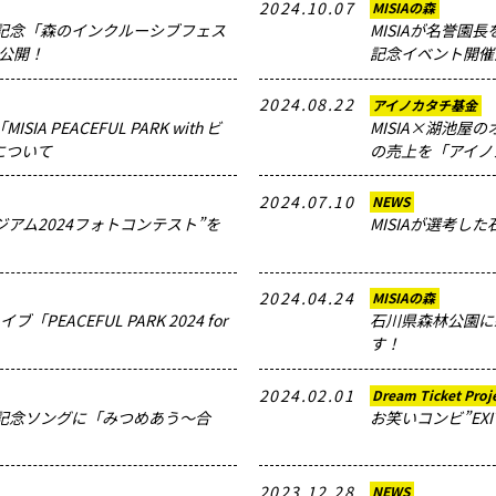
2024.10.07
MISIAの森
年記念「森のインクルーシブフェス
MISIAが名誉園
を公開！
記念イベント開催
2024.08.22
アイノカタチ基金
 PEACEFUL PARK with ビ
MISIA×湖池
について
の売上を「アイノ
2024.07.10
NEWS
ジアム2024フォトコンテスト”を
MISIAが選考
2024.04.24
MISIAの森
PEACEFUL PARK 2024 for
石川県森林公園に
す！
2024.02.01
Dream Ticket Proj
の記念ソングに「みつめあう〜合
お笑いコンビ”EX
2023.12.28
NEWS