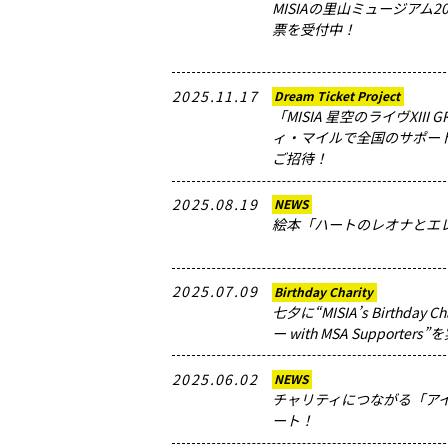
MISIAの里山ミュージアム2
票を受付中！
2025.11.17
Dream Ticket Project
「MISIA 星空のライヴXIII 
ィ・マイルで全国のサポー
ご招待！
2025.08.19
NEWS
絵本「ハートのレオナとエ
2025.07.09
Birthday Charity
七夕に“MISIA’s Birthday
ー with MSA Supporters
2025.06.02
NEWS
チャリティにつながる「ア
ート！