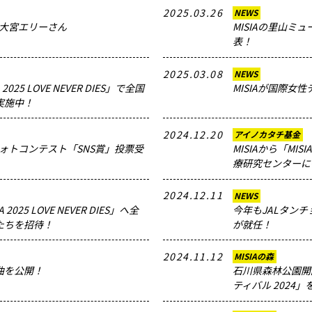
2025.03.26
NEWS
or 大宮エリーさん
MISIAの里山ミュ
表！
2025.03.08
NEWS
A 2025 LOVE NEVER DIES」で全国
MISIAが国際女
実施中！
2024.12.20
アイノカタチ基金
フォトコンテスト「SNS賞」投票受
MISIAから「MI
療研究センターに
2024.12.11
NEWS
 2025 LOVE NEVER DIES」へ全
今年もJALタンチ
たちを招待！
が就任！
2024.11.12
MISIAの森
曲を公開！
石川県森林公園開
ティバル 2024