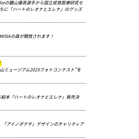
ssadorの鍵山優真選手から国立成育医療研究セ
ちに「ハートのレオナとエレナ」のグッズ
ISIAの森が開放されます！
T
の里山ミュージアム2025フォトコンテスト”を
となる絵本「ハートのレオナとエレナ」発売決
池屋】「アイノポテチ」デザインのチャリティア