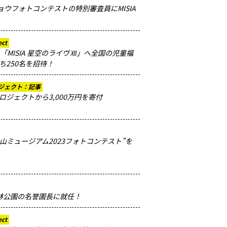
ョウフォトコンテストの特別審査員にMISIA
ect
「MISIA 星空のライヴⅫ」へ全国の児童福
ち250名を招待！
ジェクト：記事
ジェクトから3,000万円を寄付
の里山ミュージアム2023フォトコンテスト”を
森林公園の名誉園長に就任！
ect