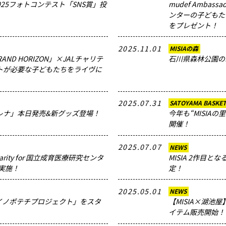
025フォトコンテスト「SNS賞」投
mudef Amba
ンターの子どもた
をプレゼント！
2025.11.01
MISIAの森
GRAND HORIZON」×JALチャリテ
石川県森林公園のM
トが必要な子どもたちをライヴに
2025.07.31
SATOYAMA BASKE
レナ」本日発売&新グッズ登場！
今年も“MISIA
開催！
2025.07.07
NEWS
 Charity for 国立成育医療研究センタ
MISIA 2作目
”を実施！
定！
2025.05.01
NEWS
イノポテチプロジェクト」をスタ
【MISIA×湖
イテム販売開始！