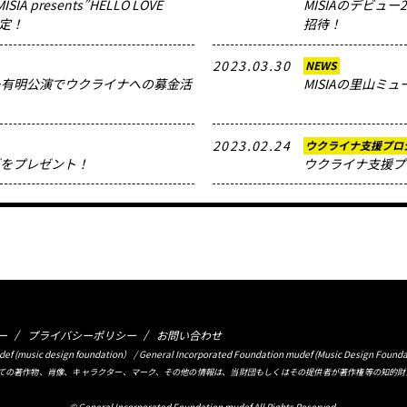
 presents”HELLO LOVE
MISIAのデビュ
決定！
招待！
2023.03.30
NEWS
アー有明公演でウクライナへの募金活
MISIAの里山ミ
2023.02.24
ウクライナ支援プロ
ズをプレゼント！
ウクライナ支援プ
ー
プライバシーポリシー
お問い合わせ
usic design foundation） / General Incorporated Foundation mudef (Music Design Founda
ての著作物、肖像、キャラクター、マーク、その他の情報は、当財団もしくはその提供者が著作権等の知的財
© General Incorporated Foundation mudef All Rights Reserved.