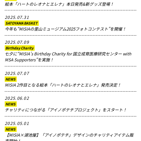
絵本「ハートのレオナとエレナ」本日発売&新グッズ登場！
2025.07.31
SATOYAMA BASKET
今年も“MISIAの里山ミュージアム2025フォトコンテスト”を開催！
2025.07.09
Birthday Charity
七夕に“MISIA’s Birthday Charity for 国立成育医療研究センター with
MSA Supporters”を実施！
2025.07.07
NEWS
MISIA 2作目となる絵本「ハートのレオナとエレナ」発売決定！
2025.06.02
NEWS
チャリティにつながる「アイノポテチプロジェクト」をスタート！
2025.05.01
NEWS
【MISIA×湖池屋】「アイノポテチ」デザインのチャリティアイテム販
売開始！