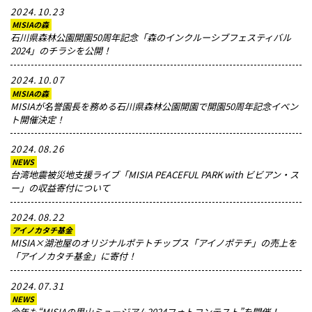
2024.10.23
MISIAの森
石川県森林公園開園50周年記念「森のインクルーシブフェスティバル
2024」のチラシを公開！
2024.10.07
MISIAの森
MISIAが名誉園長を務める石川県森林公園開園で開園50周年記念イベン
ト開催決定！
2024.08.26
NEWS
台湾地震被災地支援ライブ「MISIA PEACEFUL PARK with ビビアン・ス
ー」の収益寄付について
2024.08.22
アイノカタチ基金
MISIA×湖池屋のオリジナルポテトチップス「アイノポテチ」の売上を
「アイノカタチ基金」に寄付！
2024.07.31
NEWS
今年も“MISIAの里山ミュージアム2024フォトコンテスト”を開催！