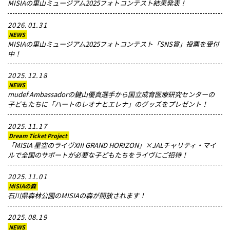
MISIAの里山ミュージアム2025フォトコンテスト結果発表！
メッセージ
2026.01.31
NEWS
MISIAの里山ミュージアム2025フォトコンテスト「SNS賞」投票を受付
中！
2025.12.18
NEWS
mudef Ambassadorの鍵山優真選手から国立成育医療研究センターの
子どもたちに「ハートのレオナとエレナ」のグッズをプレゼント！
2025.11.17
Dream Ticket Project
「MISIA 星空のライヴXIII GRAND HORIZON」×JALチャリティ・マイ
ルで全国のサポートが必要な子どもたちをライヴにご招待！
2025.11.01
MISIAの森
石川県森林公園のMISIAの森が開放されます！
2025.08.19
NEWS