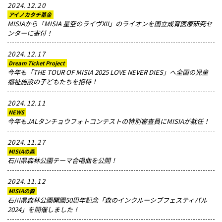
2024.12.20
アイノカタチ基金
MISIAから「MISIA 星空のライヴXII」のライオンを国立成育医療研究セ
ンターに寄付！
2024.12.17
Dream Ticket Project
今年も「THE TOUR OF MISIA 2025 LOVE NEVER DIES」へ全国の児童
福祉施設の子どもたちを招待！
2024.12.11
NEWS
今年もJALタンチョウフォトコンテストの特別審査員にMISIAが就任！
2024.11.27
MISIAの森
石川県森林公園テーマ合唱曲を公開！
2024.11.12
MISIAの森
石川県森林公園開園50周年記念「森のインクルーシブフェスティバル
2024」を開催しました！