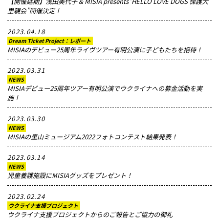
【開催延期】浅田美代子 & MISIA presents”HELLO LOVE DOGS 保護犬
里親会”開催決定！
2023.04.18
Dream Ticket Project：レポート
MISIAのデビュー25周年ライヴツアー有明公演に子どもたちを招待！
2023.03.31
NEWS
MISIAデビュー25周年ツアー有明公演でウクライナへの募金活動を実
施！
2023.03.30
NEWS
MISIAの里山ミュージアム2022フォトコンテスト結果発表！
2023.03.14
NEWS
児童養護施設にMISIAグッズをプレゼント！
2023.02.24
ウクライナ支援プロジェクト
ウクライナ支援プロジェクトからのご報告とご協力の御礼