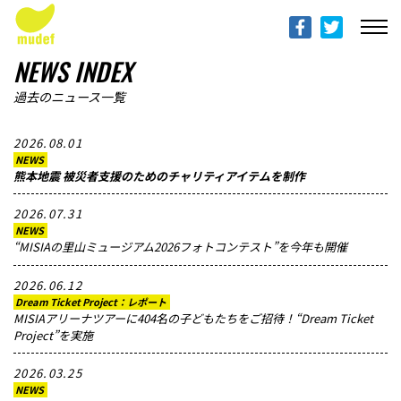
ABOUT mudef（Rhythmedia Foundation）
mudef（リズメディアファンデーション）について
NEWS INDEX
PROFILES
過去のニュース一覧
団体概要
2026.08.01
NEWS
PROJECTS & ACTITIVIES
熊本地震 被災者支援のためのチャリティアイテムを制作
プロジェクト
2026.07.31
NEWS
DONATION
“MISIAの里山ミュージアム2026フォトコンテスト”を今年も開催
寄付のご案内
2026.06.12
Dream Ticket Project：レポート
PROGRESS REPORTS
MISIAアリーナツアーに404名の子どもたちをご招待！“Dream Ticket
Project”を実施
活動報告
2026.03.25
MESSAGE
NEWS