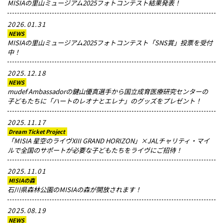
MISIAの里山ミュージアム2025フォトコンテスト結果発表！
メッセージ
2026.01.31
NEWS
MISIAの里山ミュージアム2025フォトコンテスト「SNS賞」投票を受付
中！
2025.12.18
NEWS
mudef Ambassadorの鍵山優真選手から国立成育医療研究センターの
子どもたちに「ハートのレオナとエレナ」のグッズをプレゼント！
2025.11.17
Dream Ticket Project
「MISIA 星空のライヴXIII GRAND HORIZON」×JALチャリティ・マイ
ルで全国のサポートが必要な子どもたちをライヴにご招待！
2025.11.01
MISIAの森
石川県森林公園のMISIAの森が開放されます！
2025.08.19
NEWS