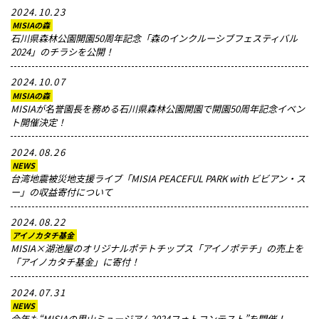
2024.10.23
MISIAの森
石川県森林公園開園50周年記念「森のインクルーシブフェスティバル
2024」のチラシを公開！
2024.10.07
MISIAの森
MISIAが名誉園長を務める石川県森林公園開園で開園50周年記念イベン
ト開催決定！
2024.08.26
NEWS
台湾地震被災地支援ライブ「MISIA PEACEFUL PARK with ビビアン・ス
ー」の収益寄付について
2024.08.22
アイノカタチ基金
MISIA×湖池屋のオリジナルポテトチップス「アイノポテチ」の売上を
「アイノカタチ基金」に寄付！
2024.07.31
NEWS
今年も“MISIAの里山ミュージアム2024フォトコンテスト”を開催！