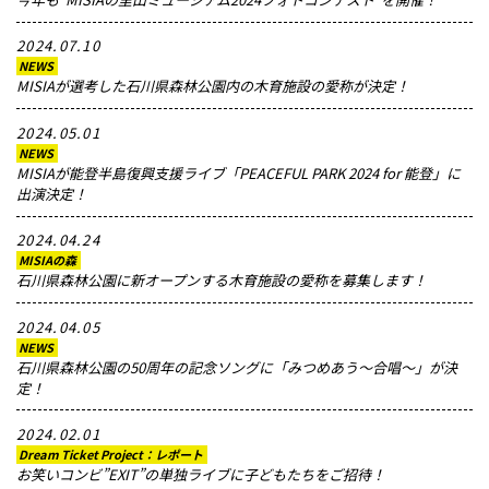
2024.07.10
NEWS
MISIAが選考した石川県森林公園内の木育施設の愛称が決定！
2024.05.01
NEWS
MISIAが能登半島復興支援ライブ「PEACEFUL PARK 2024 for 能登」に
出演決定！
2024.04.24
MISIAの森
石川県森林公園に新オープンする木育施設の愛称を募集します！
2024.04.05
NEWS
石川県森林公園の50周年の記念ソングに「みつめあう〜合唱〜」が決
定！
2024.02.01
Dream Ticket Project：レポート
お笑いコンビ”EXIT”の単独ライブに子どもたちをご招待！