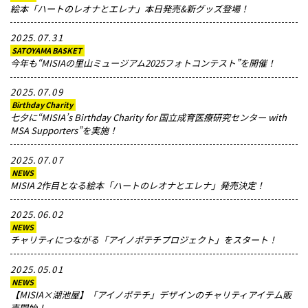
絵本「ハートのレオナとエレナ」本日発売&新グッズ登場！
2025.07.31
SATOYAMA BASKET
今年も“MISIAの里山ミュージアム2025フォトコンテスト”を開催！
2025.07.09
Birthday Charity
七夕に“MISIA’s Birthday Charity for 国立成育医療研究センター with
MSA Supporters”を実施！
2025.07.07
NEWS
MISIA 2作目となる絵本「ハートのレオナとエレナ」発売決定！
2025.06.02
NEWS
チャリティにつながる「アイノポテチプロジェクト」をスタート！
2025.05.01
NEWS
【MISIA×湖池屋】「アイノポテチ」デザインのチャリティアイテム販
売開始！