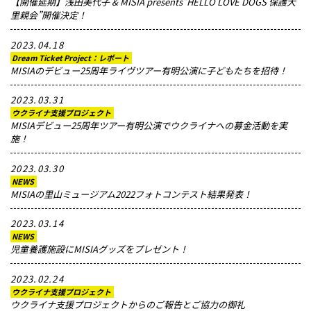
【開催延期】浅田美代子 & MISIA presents”HELLO LOVE DOGS 保護犬
里親会”開催決定！
2023.04.18
Dream Ticket Project：レポート
MISIAのデビュー25周年ライヴツアー有明公演に子どもたちを招待！
2023.03.31
ウクライナ支援プロジェクト
MISIAデビュー25周年ツアー有明公演でウクライナへの募金活動を実
施！
2023.03.30
NEWS
MISIAの里山ミュージアム2022フォトコンテスト結果発表！
2023.03.14
NEWS
児童養護施設にMISIAグッズをプレゼント！
2023.02.24
ウクライナ支援プロジェクト
ウクライナ支援プロジェクトからのご報告とご協力の御礼