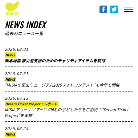
ABOUT mudef（Rhythmedia Foundation）
mudef（リズメディアファンデーション）について
NEWS INDEX
PROFILES
過去のニュース一覧
団体概要
2026.08.01
NEWS
PROJECTS & ACTITIVIES
熊本地震 被災者支援のためのチャリティアイテムを制作
プロジェクト
2026.07.31
NEWS
DONATION
“MISIAの里山ミュージアム2026フォトコンテスト”を今年も開催
寄付のご案内
2026.06.12
Dream Ticket Project：レポート
PROGRESS REPORTS
MISIAアリーナツアーに404名の子どもたちをご招待！“Dream Ticket
Project”を実施
活動報告
2026.03.25
MESSAGE
NEWS