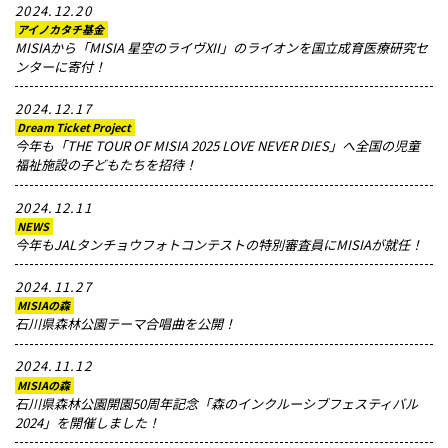
2024.12.20
アイノカタチ基金
MISIAから「MISIA 星空のライヴXII」のライオンを国立成育医療研究セ
ンターに寄付！
2024.12.17
Dream Ticket Project
今年も「THE TOUR OF MISIA 2025 LOVE NEVER DIES」へ全国の児童
福祉施設の子どもたちを招待！
2024.12.11
NEWS
今年もJALタンチョウフォトコンテストの特別審査員にMISIAが就任！
2024.11.27
MISIAの森
石川県森林公園テーマ合唱曲を公開！
2024.11.12
MISIAの森
石川県森林公園開園50周年記念「森のインクルーシブフェスティバル
2024」を開催しました！