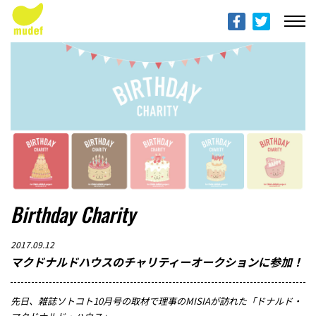
ABOUT mudef（Rhythmedia Foundation）
mudef（リズメディアファンデーション）について
PROFILES
団体概要
PROJECTS & ACTITIVIES
プロジェクト
DONATION
Birthday Charity
寄付のご案内
2017.09.12
PROGRESS REPORTS
マクドナルドハウスのチャリティーオークションに参加！
活動報告
先日、雑誌ソトコト10月号の取材で理事のMISIAが訪れた「ドナルド・
MESSAGE