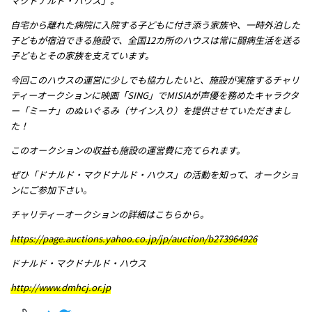
マクドナルド・ハウス」。
メッセージ
自宅から離れた病院に入院する子どもに付き添う家族や、一時外泊した
子どもが宿泊できる施設で、全国12カ所のハウスは常に闘病生活を送る
子どもとその家族を支えています。
今回このハウスの運営に少しでも協力したいと、施設が実施するチャリ
ティーオークションに映画「SING」でMISIAが声優を務めたキャラクタ
ー「ミーナ」のぬいぐるみ（サイン入り）を提供させていただきまし
た！
このオークションの収益も施設の運営費に充てられます。
ぜひ「ドナルド・マクドナルド・ハウス」の活動を知って、オークショ
ンにご参加下さい。
チャリティーオークションの詳細はこちらから。
https://page.auctions.yahoo.co.jp/jp/auction/b273964926
ドナルド・マクドナルド・ハウス
http://www.dmhcj.or.jp