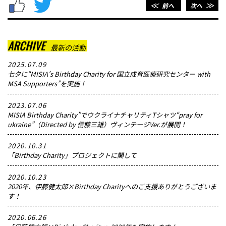
＜＜
前へ
次へ
＞＞
ARCHIVE
最新の活動
2025.07.09
七夕に“MISIA’s Birthday Charity for 国立成育医療研究センター with
MSA Supporters”を実施！
2023.07.06
MISIA Birthday Charity”でウクライナチャリティTシャツ“pray for
ukraine”（Directed by 信藤三雄）ヴィンテージVer.が展開！
2020.10.31
「Birthday Charity」プロジェクトに関して
2020.10.23
2020年、伊藤健太郎×Birthday Charityへのご支援ありがとうございま
す！
2020.06.26