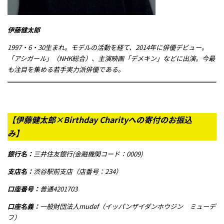
伊藤健太郎
1997・6・30生まれ。モデルの活動を経て、2014年に俳優デビュー。
「アシガール」（NHK総合）、主演映画「デメキン」などに出演。今最
も注目を集める若手実力派俳優である。
【伊藤健太郎×Birthday Charityへの寄付のお振込
み】
銀行名：
三井住友銀行(金融機関コード：0009)
支店名：
渋谷駅前支店（店番号：234）
口座番号：
普通4201703
口座名義：
一般財団法人mudef（イッパンザイダンホウジン ミューデ
フ）