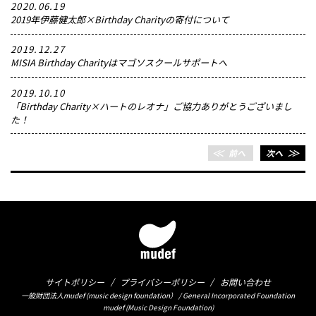
2020.06.19
2019年伊藤健太郎×Birthday Charityの寄付について
2019.12.27
MISIA Birthday Charityはマゴソスクールサポートへ
2019.10.10
「Birthday Charity×ハートのレオナ」ご協力ありがとうございまし
た！
＜＜
前へ
次へ
＞＞
サイトポリシー
プライバシーポリシー
お問い合わせ
一般財団法人mudef (music design foundation） / General Incorporated Foundation
mudef (Music Design Foundation)