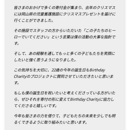
皆さまのおかげで多くの寄付金が集まり、去年のクリスマス
には岡山県の児童養護施設にクリスマスプレゼントを届けに
行くことができました。
その施設でスタッフの方からいただいた「この子たちのヒー
ローでいてください」という言葉は僕の活動の大事な指針で
す。
そして、あの経験を通してもっと多くの子どもたちを笑顔に
したいと強く思うようになりました。
この気持ちを大切に、22歳の今年の誕生日もBirthday
Charityのプロジェクトに賛同させていただきたいと思いま
す。
もしも僕の誕生日を祝いたいと考えくださっている方がいた
ら、ぜひそれを寄付の形に変えてBirthday Charityに協力し
てくださると嬉しいです。
今年も皆さまの力を借りて、子どもたちの未来を少しでも明
るくできるように取り組みたいと思います。