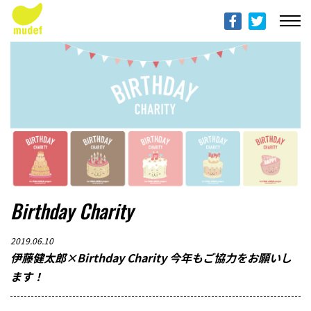
ABOUT mudef（Rhythmedia Foundation）
mudef（リズメディアファンデーション）について
PROFILES
団体概要
PROJECTS & ACTITIVIES
プロジェクト
DONATION
Birthday Charity
寄付のご案内
2019.06.10
PROGRESS REPORTS
伊藤健太郎×Birthday Charity 今年もご協力をお願いし
活動報告
ます！
MESSAGE