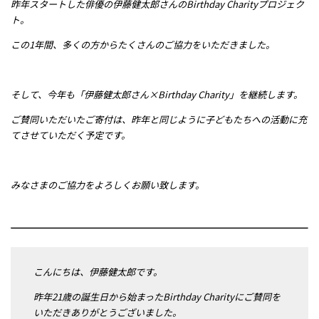
昨年スタートした俳優の伊藤健太郎さんのBirthday Charityプロジェク
メッセージ
ト。
この1年間、多くの方からたくさんのご協力をいただきました。
そして、今年も「伊藤健太郎さん×Birthday Charity」を継続します。
ご賛同いただいたご寄付は、昨年と同じように子どもたちへの活動に充
てさせていただく予定です。
みなさまのご協力をよろしくお願い致します。
こんにちは、伊藤健太郎です。
昨年21歳の誕生日から始まったBirthday Charityにご賛同を
いただきありがとうございました。