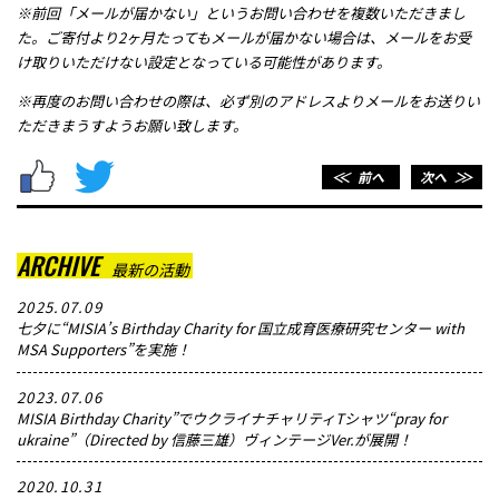
※前回「メールが届かない」というお問い合わせを複数いただきまし
た。ご寄付より2ヶ月たってもメールが届かない場合は、メールをお受
け取りいただけない設定となっている可能性があります。
※再度のお問い合わせの際は、必ず別のアドレスよりメールをお送りい
ただきまうすようお願い致します。
＜＜
前へ
次へ
＞＞
ARCHIVE
最新の活動
2025.07.09
七夕に“MISIA’s Birthday Charity for 国立成育医療研究センター with
MSA Supporters”を実施！
2023.07.06
MISIA Birthday Charity”でウクライナチャリティTシャツ“pray for
ukraine”（Directed by 信藤三雄）ヴィンテージVer.が展開！
2020.10.31