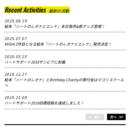
Recent Activities
最新の活動
2025.08.19
絵本「ハートのレオナとエレナ」本日発売&新グッズ登場！
2025.07.07
MISIA 2作目となる絵本「ハートのレオナとエレナ」発売決定！
2020.03.25
ハートサポート2018ザンビアに到着
2019.12.27
絵本「ハートのレオナ」とBIrthday Charityの寄付金はマゴソスクール
へ
2019.11.09
ハートサポート2019目標投稿を達成しました！
＜＜
前へ
次へ
＞＞