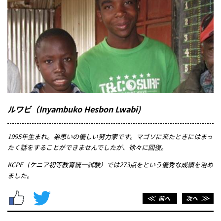
メッセージ
ルワビ（Inyambuko Hesbon Lwabi)
1995年生まれ。弟思いの優しい努力家です。マゴソに来たときにはまっ
たく話をすることができませんでしたが、徐々に回復。
KCPE（ケニア初等教育統一試験）では273点をという優秀な成績を治め
ました。
＜＜
前へ
次へ
＞＞