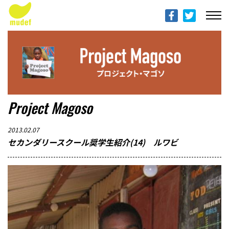
ABOUT mudef（Rhythmedia Foundation）
mudef（リズメディアファンデーション）について
PROFILES
団体概要
PROJECTS & ACTITIVIES
Project Magoso
プロジェクト
2013.02.07
DONATION
セカンダリースクール奨学生紹介(14) ルワビ
寄付のご案内
PROGRESS REPORTS
活動報告
MESSAGE