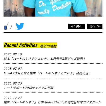
＜＜
前へ
次へ
＞＞
Recent Activities
最新の活動
2025.08.19
絵本「ハートのレオナとエレナ」本日発売&新グッズ登場！
2025.07.07
MISIA 2作目となる絵本「ハートのレオナとエレナ」発売決定！
2020.03.25
ハートサポート2018ザンビアに到着
2019.12.27
絵本「ハートのレオナ」とBIrthday Charityの寄付金はマゴソスクール