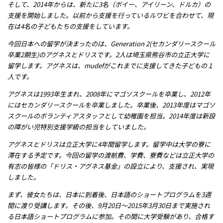
そして、2014年からは、新たに3名（ボイー、アイリーン、ドルカ）の
メッセージ
支援を開始しました。以前から支援を行っているルワビを合わせて、現
在は4名の子どもたちの支援をしています。
今回日本への留学が決まったのは、Generation 2(セカンダリースクール
卒業2期生)のアグネスとドリスです。2人は埼玉県熊谷市の立正大学に
留学します。アグネスは、mudefがこれまでに支援してきた子どもの１
人です。
アグネスは1993年生まれ、2008年にマゴソスクールを卒業し、2012年
にはセカンダリースクールを卒業しました。卒業後、2013年度はマゴソ
スクールのボランティアスタッフとして幼稚園を担当。2014年度は新設
の障がい児特別支援学級の担当をしていました。
アグネスとドリスは立正大学に4年間留学します。留学中は大学の寮に
滞在する予定です。今回の留学の渡航費、学費、寮費などは立正大学の
有志の皆様の「ドリス・アグネス基金」の設立により、支援され、実現
しました。
まず、彼女たちは、日本に到着後、日本語のショートプログラムを3週
間に渡り受講します。その後、9月20日～2015年3月30日まで実施され
る日本語ショートプログラムに参加。その間に大学受験があり、合格す