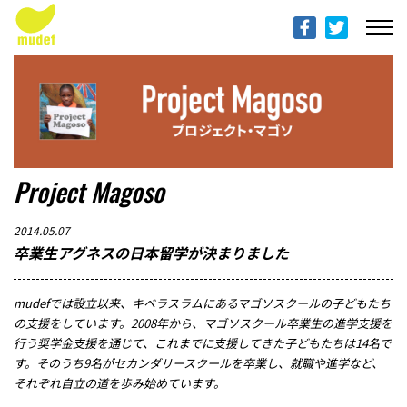
ABOUT mudef（Rhythmedia Foundation）
mudef（リズメディアファンデーション）について
PROFILES
団体概要
PROJECTS & ACTITIVIES
Project Magoso
プロジェクト
2014.05.07
DONATION
卒業生アグネスの日本留学が決まりました
寄付のご案内
mudefでは設立以来、キベラスラムにあるマゴソスクールの子どもたち
PROGRESS REPORTS
の支援をしています。2008年から、マゴソスクール卒業生の進学支援を
行う奨学金支援を通じて、これまでに支援してきた子どもたちは14名で
活動報告
す。そのうち9名がセカンダリースクールを卒業し、就職や進学など、
それぞれ自立の道を歩み始めています。
MESSAGE