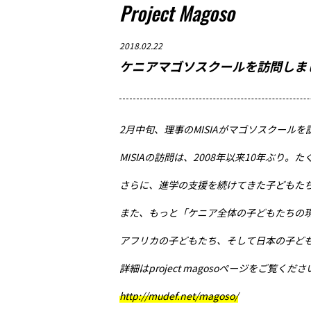
Project Magoso
2018.02.22
ケニアマゴソスクールを訪問しま
2月中旬、理事のMISIAがマゴソスクール
MISIAの訪問は、2008年以来10年ぶり。
さらに、進学の支援を続けてきた子どもた
また、もっと「ケニア全体の子どもたちの現状を」
アフリカの子どもたち、そして日本の子ど
詳細はproject magosoページをご覧くださ
http://mudef.net/magoso/