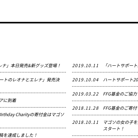
レナ」本日発売&新グッズ登場！
2019.10.11
「ハートサポート
「ハートのレオナとエレナ」発売決
2019.10.04
ハートサポート2
2019.03.22
FFG基金のご協
ビアに到着
2018.11.28
FFG基金のご寄
hday Charityの寄付金はマゴソ
2018.10.11
マゴソの女の子を
スタート！
投稿を達成しました！