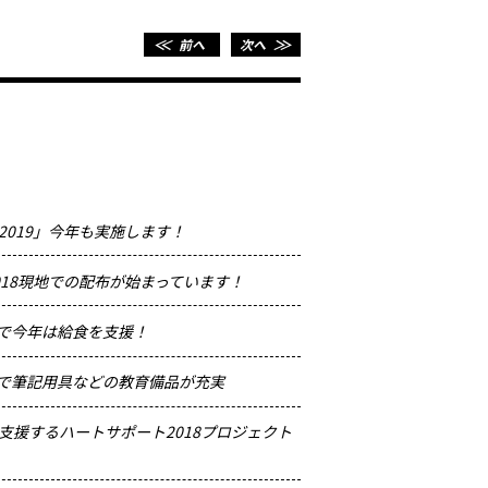
＜＜
前へ
次へ
＞＞
2019」今年も実施します！
2018.07.03
理事MI
018現地での配布が始まっています！
2018.03.08
FFG
力で今年は給食を支援！
2018.02.22
ケニア
付で筆記用具などの教育備品が充実
2018.02.22
アフリカの
支援するハートサポート2018プロジェクト
2018.02.22
理事MI