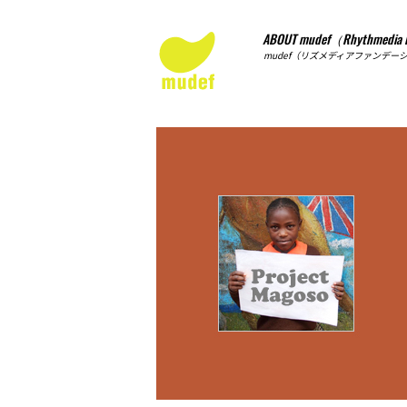
ABOUT mudef（Rhythmedia 
mudef（リズメディアファンデー