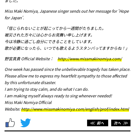
ました。
メッセージ
Miss Maki Nomiya, Japanese singer sends out her message for 'Hope
for Japan'.
「信じられないことが起こってから一週間がたちました。
被災された方々には心からお見舞い申し上げます。
今は冷静に過ごし自分にできることをしています。
歌が必要になったら、いつでも歌えるようスタンバってますからね！」
野宮真貴 Official Website：
http://www.missmakinomiya.com/
One week has passed since the unbelievable tragedy has taken place.
Please allow me to express my heartfelt sympathy to those affected
by this unfortunate disaster.
I am trying to stay calm, and do what I can do.
I am making myself always ready to sing whenever needed!
Miss Maki Nomiya Official
Website:
http://www.missmakinomiya.com/english/prof/index.html
＜＜
前へ
次へ
＞＞