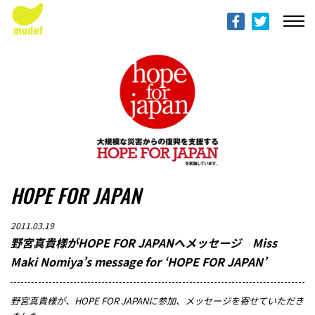
ABOUT mudef（Rhythmedia Foundation）
mudef（リズメディアファンデーション）について
PROFILES
団体概要
PROJECTS & ACTITIVIES
プロジェクト
HOPE FOR JAPAN
DONATION
寄付のご案内
2011.03.19
野宮真貴様がHOPE FOR JAPANへメッセージ Miss
PROGRESS REPORTS
Maki Nomiya’s message for ‘HOPE FOR JAPAN’
活動報告
野宮真貴様が、HOPE FOR JAPANに参加、メッセージを寄せていただき
MESSAGE