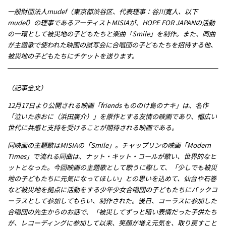
メッセージ
一般財団法人mudef（東京都渋谷区、代表理事：谷川寛人、以下
mudef）の理事であるアーティストMISIAが、HOPE FOR JAPANの活動
の一環として被災地の子どもたちと楽曲「Smile」を制作。また、同曲
が主題歌で使われた映画の試写会に合唱団の子どもたちを招待する他、
被災地の子どもたちにチケットを送ります。
（記事全文）
12月17日より公開される映画「friends もののけ島のナキ」は、名作
「泣いた赤おに（浜田廣介）」を原作とする友情の映画であり、幅広い
世代に共感と支持を受けることが期待される映画である。
同映画の主題歌はMISIAの「Smile」。チャップリンの映画「Modern
Times」で流れる同曲は、ナット・キット・コールが歌い、世界的なヒ
ットとなった。今回映画の主題歌として歌うに際して、「少しでも被災
地の子どもたちに元気になってほしい」との思いを込めて、仙台や石巻
など被災地を拠点に活動をする少年少女合唱団の子どもたちにバックコ
ーラスとして参加してもらい、制作された。後日、コーラスに参加した
合唱団の先生からのお話で、「被災してずっと暗い表情だった子供たち
が、レコーディングに参加して以来、笑顔が増え元気を、取り戻すこと