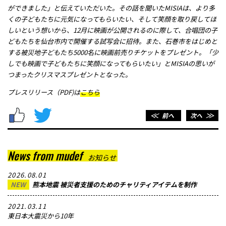
ができました」と伝えていただいた。その話を聞いたMISIAは、より多
くの子どもたちに元気になってもらいたい、そして笑顔を取り戻してほ
しいという想いから、12月に映画が公開されるのに際して、合唱団の子
どもたちを仙台市内で開催する試写会に招待。また、石巻市をはじめと
する被災地子どもたち5000名に映画前売りチケットをプレゼント。「少
しでも映画で子どもたちに笑顔になってもらいたい」とMISIAの思いが
つまったクリスマスプレゼントとなった。
プレスリリース（PDF)は
こちら
＜＜
前へ
次へ
＞＞
News from mudef
お知らせ
2026.08.01
NEW
熊本地震 被災者支援のためのチャリティアイテムを制作
2021.03.11
東日本大震災から10年