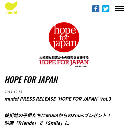
ABOUT mudef（Rhythmedia Foundation）
mudef（リズメディアファンデーション）について
PROFILES
団体概要
PROJECTS & ACTITIVIES
プロジェクト
HOPE FOR JAPAN
DONATION
寄付のご案内
2011.12.13
mudef PRESS RELEASE ‘HOPE FOR JAPAN’ Vol.3
PROGRESS REPORTS
活動報告
被災地の子供たちに
MISIA
からの
Xmas
プレゼント！
映画「
friends
」で「
Smile
」に
MESSAGE