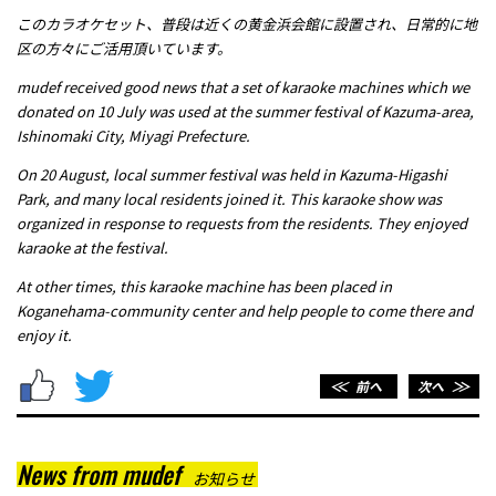
このカラオケセット、普段は近くの黄金浜会館に設置され、日常的に地
区の方々にご活用頂いています。
mudef received good news that a set of karaoke machines which we
donated on 10 July was used at the summer festival of Kazuma-area,
Ishinomaki City, Miyagi Prefecture.
On 20 August, local summer festival was held in Kazuma-Higashi
Park, and many local residents joined it. This karaoke show was
organized in response to requests from the residents. They enjoyed
karaoke at the festival.
At other times, this karaoke machine has been placed in
Koganehama-community center and help people to come there and
enjoy it.
＜＜
前へ
次へ
＞＞
News from mudef
お知らせ