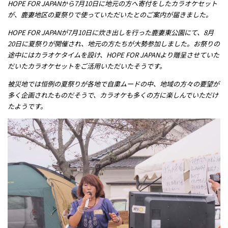
HOPE FOR JAPANから7月10日に地元の方へ寄付をしたカラオケセット
メッセージ
が、
鹿妻地区
の夏祭りで使っていただいたとのご案内が届きました。
HOPE FOR JAPANが7月10日に炊き出しを行った鹿妻東公園にて、8月
20日に夏祭りが開催され、地元の方たちが大勢参加しました。お祭りの
途中にはカラオケタイムを設け、HOPE FOR JAPANより贈呈させていた
だいたカラオケセットをご活用いただいたそうです。
被災地では恒例の夏祭りが各地で自粛ムードの中、地域の方々の要望が
多く企画されたものだそうで、カラオケも多くの方に楽しんでいただけ
たようです。