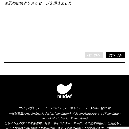
宮沢和史様よりメッセージを頂きました
＜＜
前へ
次へ
＞＞
サイトポリシー
プライバシーポリシー
お問い合わせ
一般財団法人mudef (music design foundation） / General Incorporated Foundation
mudef (Music Design Foundation)
当サイト上のすべての著作物、肖像、キャラクター、マーク、その他の情報は、当財団もしく
はその提供者が著作権等の知的財産権、またはその使用権その他の権利を有しております。