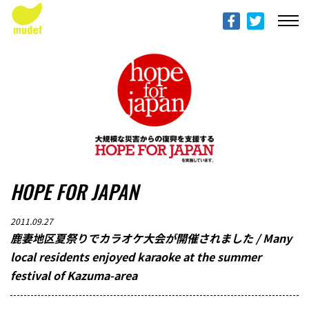
ABOUT mudef（Rhythmedia Foundation）
mudef（リズメディアファンデーション）について
PROFILES
団体概要
PROJECTS & ACTITIVIES
プロジェクト
HOPE FOR JAPAN
DONATION
寄付のご案内
2011.09.27
鹿妻地区夏祭りでカラオケ大会が開催されました / Many
PROGRESS REPORTS
local residents enjoyed karaoke at the summer
活動報告
festival of Kazuma-area
MESSAGE