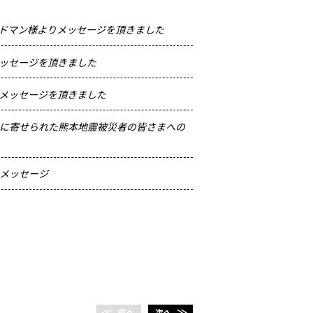
ドマン様よりメッセージを頂きました
2016.04.18
熊本地震
ッセージを頂きました
2016.04.18
理事MI
メッセージを頂きました
2016.04.17
あなた
JAPANに寄せられた熊本地震被災者の皆さまへの
2016.03.11
MISI
2013.03.11
東日本
 メッセージ
＜＜
前へ
次へ
＞＞