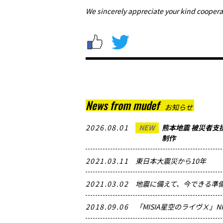
We sincerely appreciate your kind coopera
News from mudef
お知らせ
2026.08.01
NEW
熊本地震 被災者支
制作
2021.03.11
東日本大震災から10年
2021.03.02
地震に備えて、今できる準
2018.09.06
「MISIA星空のライヴⅩ」