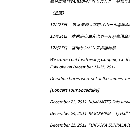
募金総額は
74,810
円
となりました。会場で
（公演）
12月23日 熊本崇城大学市民ホール@熊本
12月24日 鹿児島市民文化ホール@鹿児島
12月25日 福岡サンパレス@福岡県
We carried out fundraising campaign at 
Fukuoka on December 23-25, 2011.
Donation boxes were set at the venues and
[Concert Tour Shceduke]
December 23, 2011 KUMAMOTO Sojo univers
December 24, 2011 KAGOSHIMA city Hall
December 25, 2011 FUKUOKA SUNPALACE