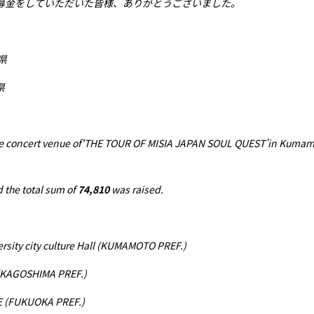
募金をしていただいた皆様、ありがとうございました。
県
県
the concert venue of‘THE TOUR OF MISIA JAPAN SOUL QUEST’in Kuma
 the total sum of
74,810
was raised.
ity city culture Hall (KUMAMOTO PREF.)
 (KAGOSHIMA PREF.)
 (FUKUOKA PREF.)