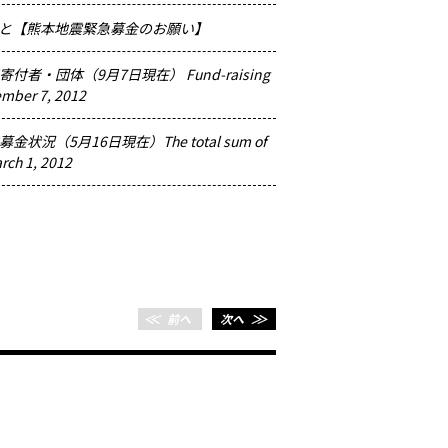
2012.02.08
HOPE 
in NAG
と【熊本地震緊急募金のお願い】
2012.02.08
HOPE 
AN寄付者・団体（9月7日現在） Fund-raising
campai
ember 7, 2012
2012.01.30
HOPE 
AN募金状況（5月16日現在）The total sum of
in OSA
rch 1, 2012
2012.01.06
HOPE
Fundra
FUKUO
＜＜
前へ
次へ
＞＞