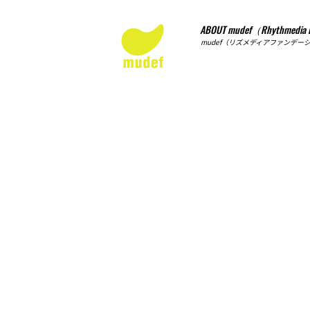
ABOUT mudef（Rhythmedia 
mudef（リズメディアファンデー