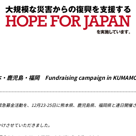
児島・福岡 Fundraising campaign in KUMAMOT
緊急募金活動を、12月23-25日に熊本県、鹿児島県、福岡県と連日開催された「THE 
かけさせていただきました。