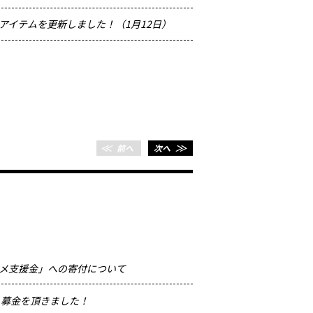
2016.10.17
チャリ
アイテムを更新しました！（1月12日）
＜＜
前へ
次へ
＞＞
メ支援金」への寄付について
2012.02.22
HOPE 
in KAN
YSから募金を頂きました！