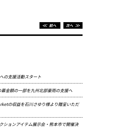
＜＜
前へ
次へ
＞＞
への支援活動スタート
2016.12.20
チャリ
定！
harityの募金額の一部を九州北部豪雨の支援へ
2016.11.24
チャリ
ty Marketの収益を石川さゆり様より贈呈いただ
2016.11.23
オークシ
クションアイテム展示会・熊本市で開催決
2016.11.17
チャリ