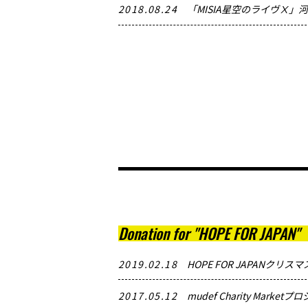
2018.08.24
「MISIA星空のライヴⅩ
Donation for "HOPE FOR JAPAN"
2019.02.18
HOPE FOR JAPANクリ
2017.05.12
mudef Charity Mark