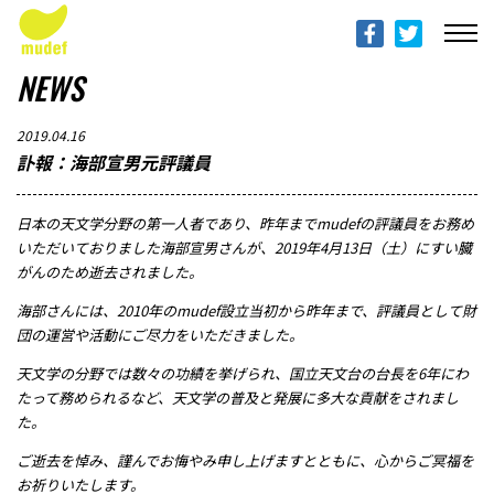
ABOUT mudef（Rhythmedia Foundation）
mudef（リズメディアファンデーション）について
NEWS
PROFILES
2019.04.16
団体概要
訃報：海部宣男元評議員
PROJECTS & ACTITIVIES
日本の天文学分野の第一人者であり、昨年までmudefの評議員をお務め
プロジェクト
いただいておりました海部宣男さんが、2019年4月13日（土）にすい臓
がんのため逝去されました。
DONATION
海部さんには、2010年のmudef設立当初から昨年まで、評議員として財
寄付のご案内
団の運営や活動にご尽力をいただきました。
天文学の分野では数々の功績を挙げられ、国立天文台の台長を6年にわ
PROGRESS REPORTS
たって務められるなど、天文学の普及と発展に多大な貢献をされまし
活動報告
た。
ご逝去を悼み、謹んでお悔やみ申し上げますとともに、心からご冥福を
MESSAGE
お祈りいたします。