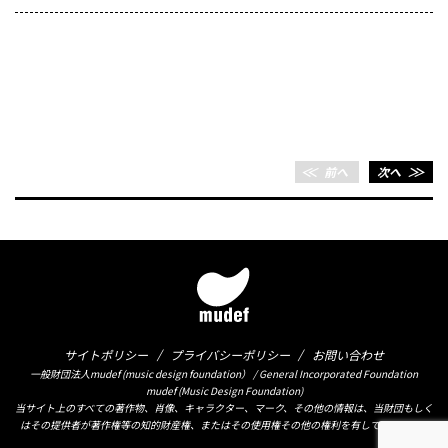
＜＜
前へ
次へ
＞＞
サイトポリシー
プライバシーポリシー
お問い合わせ
一般財団法人mudef (music design foundation） / General Incorporated Foundation
mudef (Music Design Foundation)
当サイト上のすべての著作物、肖像、キャラクター、マーク、その他の情報は、当財団もしく
はその提供者が著作権等の知的財産権、またはその使用権その他の権利を有しております。