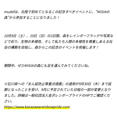
メッセージ
mudefは、北陸で初めてとなるこの記念すべきイベントに、“
MISIA
の
森”から参加することになりました！
10月9日（土）、10日（日）の2日間、森をレインボーフラッグや写真な
どで彩り、生物の多様性、そして私たち人間の多様性を尊重しあえる社
会の構築を目指し、森からこの記念のイベントを祝福します！
期間中、ぜひ
MISIA
の森にも足を運んでみてくださいね。
※石川県への「まん延防止等重点措置」の適用が9月30日（木）まで延
期となったことを受け、9月に予定されていた日程の一部が変更となり
ました。詳細は一般社団法人金沢レンボープライドのHPでご確認くだ
さい。
https://www.kanazawarainbowpride.com