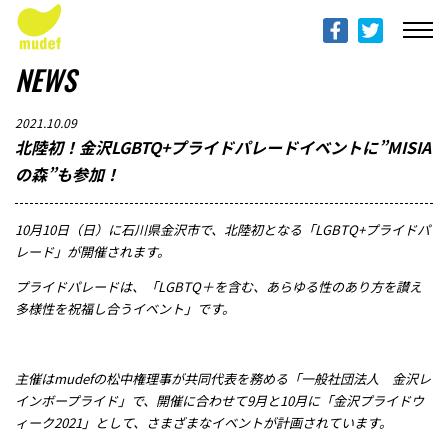
ABOUT mudef（Rhythmedia Foundation）
mudef（リズメディアファンデーション）について
NEWS
PROFILES
2021.10.09
団体概要
北陸初！金沢LGBTQ+プライドパレードイベントに”MISIA
の森”も参加！
PROJECTS & ACTITIVIES
プロジェクト
10月10日（日）に石川県金沢市で、北陸初となる「LGBTQ+プライドパ
レード」が開催されます。
DONATION
プライドパレードは、「
LGBTQ
＋を含む、あらゆる性のあり方を讃え
寄付のご案内
多様性を祝福し合うイベント」です。
PROGRESS REPORTS
主催は
mudef
の松中権理事が共同代表を務める「一般社団法人 金沢レ
活動報告
インボープライド」で、開催に合わせて
9
月と10月に「金沢プライドウ
ィーク
2021
」として、さまざまなイベントが計画されています。
MESSAGE